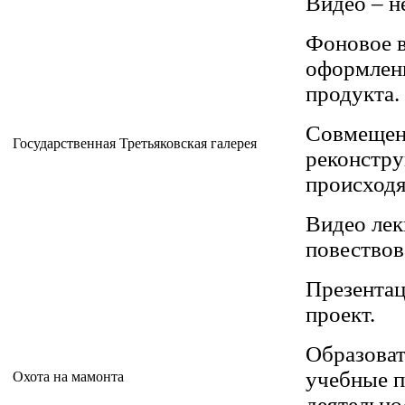
Видео – н
Фоновое в
оформлени
продукта.
Совмещени
Государственная Третьяковская галерея
реконстру
происходя
Видео лек
повествов
Презента
проект.
Образоват
учебные п
Охота на мамонта
деятельно