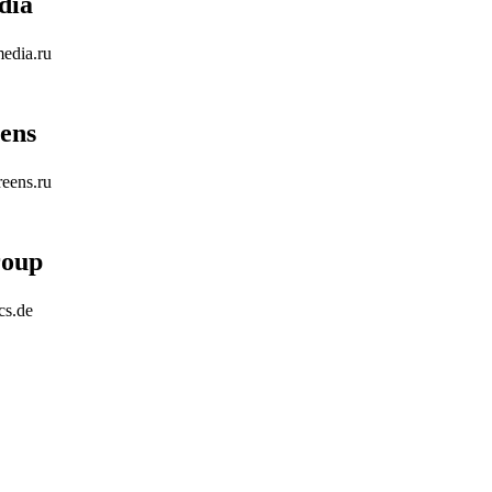
dia
edia.ru
ens
eens.ru
roup
cs.de