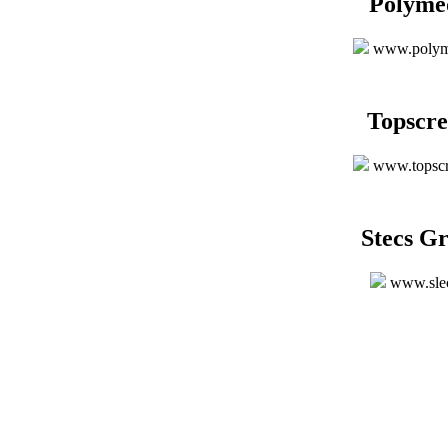
Polyme
www.polym
Topscre
www.topscr
Stecs G
www.sle